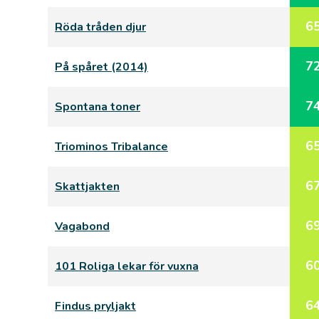
6
Röda tråden djur
7
På spåret (2014)
7
Spontana toner
6
Triominos Tribalance
6
Skattjakten
6
Vagabond
6
101 Roliga lekar för vuxna
6
Findus pryljakt