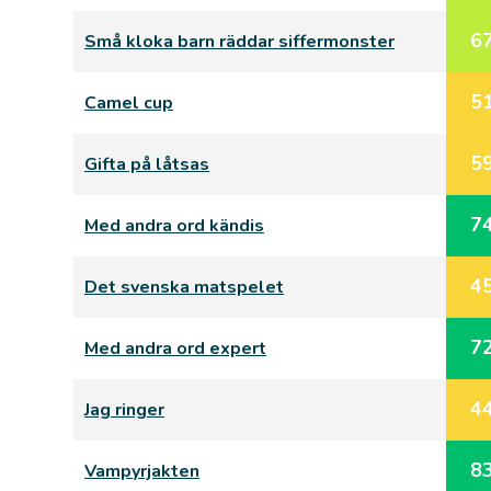
6
Små kloka barn räddar siffermonster
5
Camel cup
5
Gifta på låtsas
7
Med andra ord kändis
4
Det svenska matspelet
7
Med andra ord expert
4
Jag ringer
8
Vampyrjakten