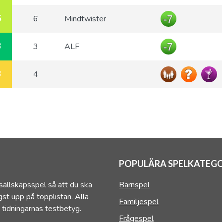
5
6
Mindtwister
3
3
ALF
3
4
POPULÄRA SPELKATEGO
sällskapsspel så att du ska
Barnspel
st upp på topplistan. Alla
Familjespel
 tidningarnas testbetyg.
Frågespel