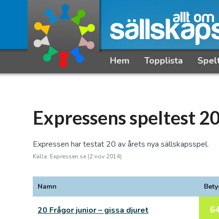
Hem
Topplista
Spel
Expressens speltest 2
Expressen har testat 20 av årets nya sällskapsspel.
Källa: Expressen.se (2 nov 2014)
Namn
Bety
6
20 Frågor junior – gissa djuret