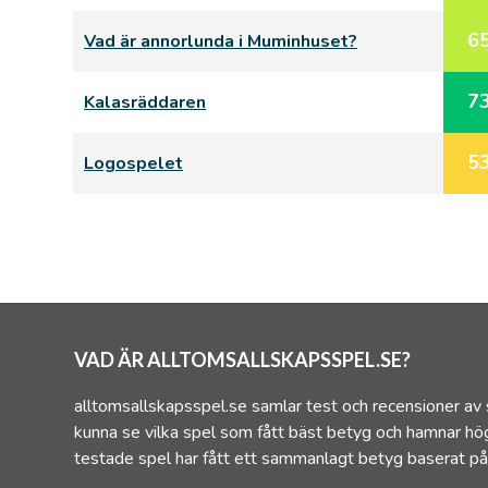
6
Vad är annorlunda i Muminhuset?
7
Kalasräddaren
5
Logospelet
VAD ÄR ALLTOMSALLSKAPSSPEL.SE?
alltomsallskapsspel.se samlar test och recensioner av 
kunna se vilka spel som fått bäst betyg och hamnar hög
testade spel har fått ett sammanlagt betyg baserat på