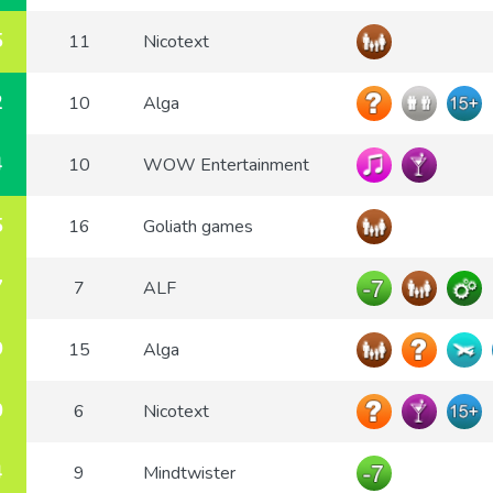
5
11
Nicotext
2
10
Alga
4
10
WOW Entertainment
5
16
Goliath games
7
7
ALF
9
15
Alga
0
6
Nicotext
4
9
Mindtwister