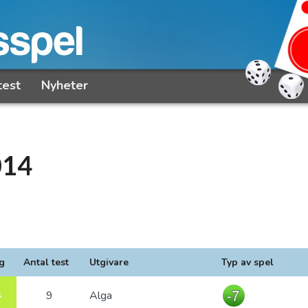
test
Nyheter
014
g
Antal test
Utgivare
Typ av spel
4
9
Alga