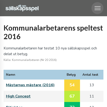
Kommunalarbetarens speltest
2016
Kommunalarbetaren har testat 10 nya sällskapsspel och
delat ut betyg.
Källa: Kommunalarbetaren (Nr 20 2016)
Namn
Betyg
Antal test
54
Mästarnas mästare (2016)
13
67
High Concept
11