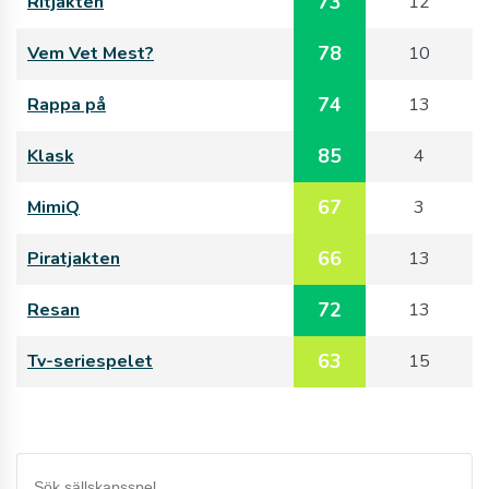
73
Ritjakten
12
78
Vem Vet Mest?
10
74
Rappa på
13
85
Klask
4
67
MimiQ
3
66
Piratjakten
13
72
Resan
13
63
Tv-seriespelet
15