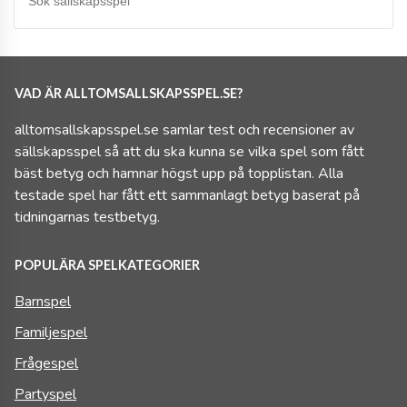
VAD ÄR ALLTOMSALLSKAPSSPEL.SE?
alltomsallskapsspel.se samlar test och recensioner av
sällskapsspel så att du ska kunna se vilka spel som fått
bäst betyg och hamnar högst upp på topplistan. Alla
testade spel har fått ett sammanlagt betyg baserat på
tidningarnas testbetyg.
POPULÄRA SPELKATEGORIER
Barnspel
Familjespel
Frågespel
Partyspel