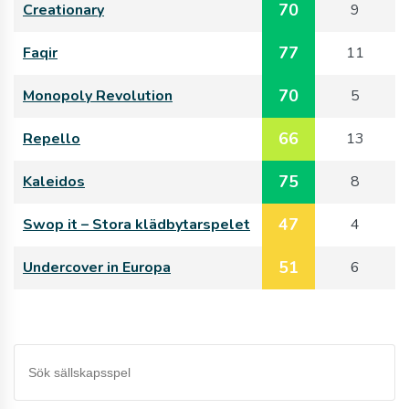
70
Creationary
9
77
Faqir
11
70
Monopoly Revolution
5
66
Repello
13
75
Kaleidos
8
47
Swop it – Stora klädbytarspelet
4
51
Undercover in Europa
6