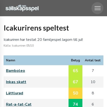
Icakurirens speltest
Icakuriren har testat 20 familjespel lagom till jul!
Källa: Icakurriren 05/10
Namn
Betyg
Antal test
65
Bamboleo
7
67
Inkas skatt
10
50
Lättlurad
8
74
Rat-a-tat-Cat
6