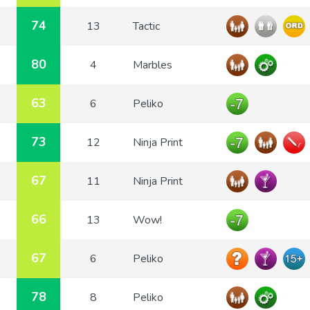
74
13
Tactic
80
4
Marbles
63
6
Peliko
73
12
Ninja Print
67
11
Ninja Print
66
13
Wow!
67
6
Peliko
78
8
Peliko