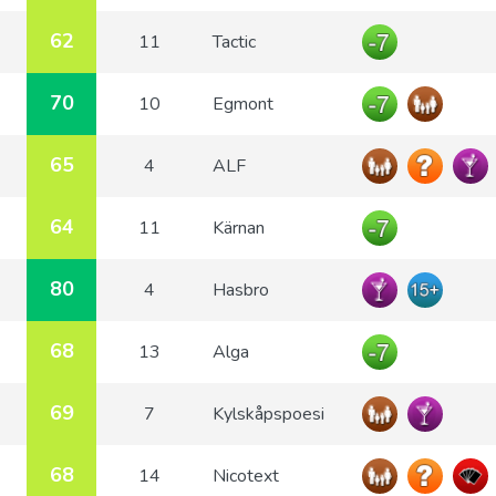
62
11
Tactic
70
10
Egmont
65
4
ALF
64
11
Kärnan
80
4
Hasbro
68
13
Alga
69
7
Kylskåpspoesi
68
14
Nicotext