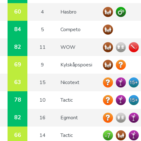
60
4
Hasbro
84
5
Competo
82
11
WOW
69
9
Kylskåpspoesi
63
15
Nicotext
78
10
Tactic
82
16
Egmont
66
14
Tactic