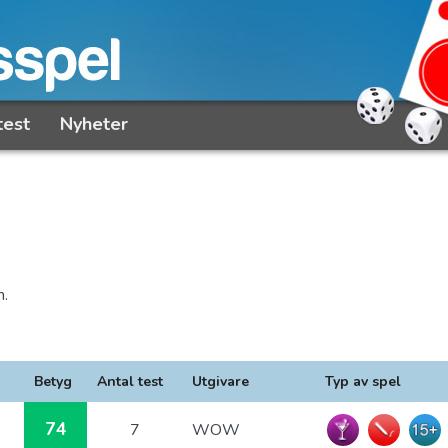
test
Nyheter
n.
Betyg
Antal test
Utgivare
Typ av spel
74
7
WOW