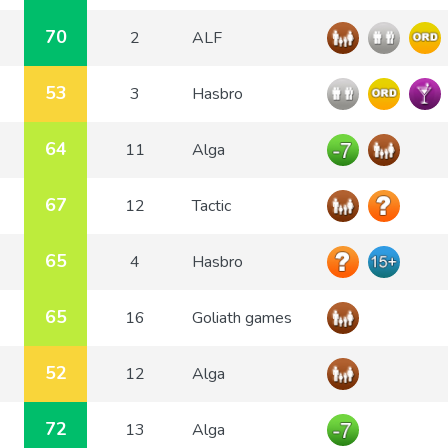
70
2
ALF
53
3
Hasbro
64
11
Alga
67
12
Tactic
65
4
Hasbro
65
16
Goliath games
52
12
Alga
72
13
Alga