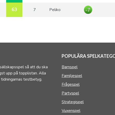
63
7
Peliko
POPULÄRA SPELKATEGO
sällskapsspel så att du ska
Barnspel
st upp på topplistan. Alla
Familjespel
 tidningarnas testbetyg.
Frågespel
Partyspel
Strategispel
Vuxenspel