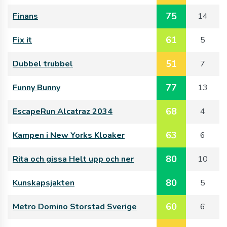
75
Finans
14
61
Fix it
5
51
Dubbel trubbel
7
77
Funny Bunny
13
68
EscapeRun Alcatraz 2034
4
63
Kampen i New Yorks Kloaker
6
80
Rita och gissa Helt upp och ner
10
80
Kunskapsjakten
5
60
Metro Domino Storstad Sverige
6