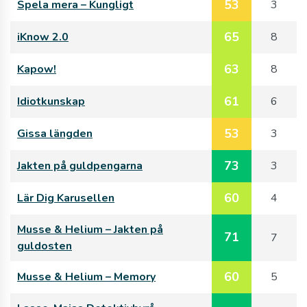
53
Spela mera – Kungligt
3
65
iKnow 2.0
8
63
Kapow!
8
61
Idiotkunskap
6
53
Gissa längden
3
73
Jakten på guldpengarna
3
60
Lär Dig Karusellen
4
Musse & Helium – Jakten på
71
7
guldosten
60
Musse & Helium – Memory
5