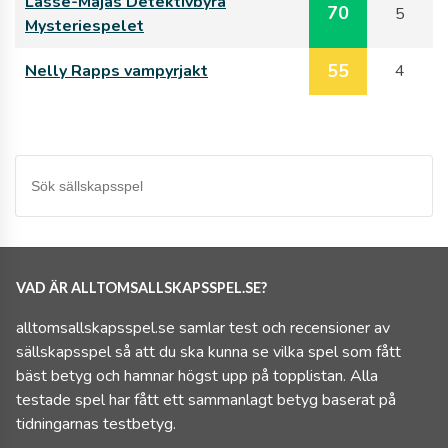
Lasse-Majas Detektivbyrå
70
5
Mysteriespelet
55
Nelly Rapps vampyrjakt
4
VAD ÄR ALLTOMSALLSKAPSSPEL.SE?
alltomsallskapsspel.se samlar test och recensioner av
sällskapsspel så att du ska kunna se vilka spel som fått
bäst betyg och hamnar högst upp på topplistan. Alla
testade spel har fått ett sammanlagt betyg baserat på
tidningarnas testbetyg.