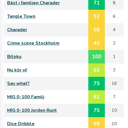
71
Bäst i familjen Charader
8
52
Tangle Town
6
58
Charader
4
40
Crime scene Stockholm
2
100
Bitoku
1
63
Nu kör vi!
3
75
Say what?
16
61
MIG 0-100 Familj
7
75
MIG 0-100 Jorden Runt
10
59
Dice Dribble
10