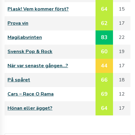
64
Plask! Vem kommer först?
15
62
Prova vin
17
83
Magilabyrinten
22
60
Svensk Pop & Rock
19
44
När var senaste gången…?
17
66
På spåret
18
69
Cars – Race O Rama
12
64
Hönan eller ägget?
17