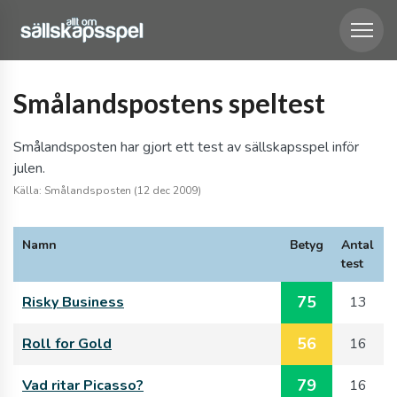
Smålandspostens speltest
Smålandsposten har gjort ett test av sällskapsspel inför
julen.
Källa: Smålandsposten (12 dec 2009)
Namn
Betyg
Antal
test
75
Risky Business
13
56
Roll for Gold
16
79
Vad ritar Picasso?
16