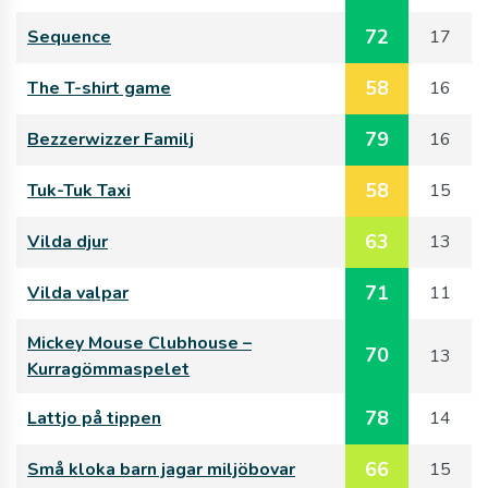
72
Sequence
17
58
The T-shirt game
16
79
Bezzerwizzer Familj
16
58
Tuk-Tuk Taxi
15
63
Vilda djur
13
71
Vilda valpar
11
Mickey Mouse Clubhouse –
70
13
Kurragömmaspelet
78
Lattjo på tippen
14
66
Små kloka barn jagar miljöbovar
15