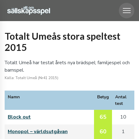
Totalt Umeås stora speltest
2015
Totalt Umeå har testat årets nya brädspel; familjespel och
barnspel.
Källa: Totalt Umeå (Nr41 2015)
Namn
Betyg
Antal
test
65
Block out
10
60
Monopol – världsutgåvan
1