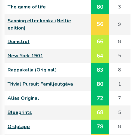
80
The game of life
3
Sanning eller konka (Nellie
56
9
edition)
66
Dumstrut
8
64
New York 1901
5
83
Rappakalja (Original)
8
80
Trivial Pursuit Familjeutgåva
1
72
Alias Original
7
68
Blueprints
5
78
Ordglapp
8