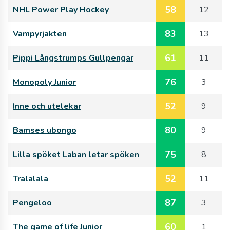
58
NHL Power Play Hockey
12
83
Vampyrjakten
13
61
Pippi Långstrumps Gullpengar
11
76
Monopoly Junior
3
52
Inne och utelekar
9
80
Bamses ubongo
9
75
Lilla spöket Laban letar spöken
8
52
Tralalala
11
87
Pengeloo
3
60
The game of life Junior
1