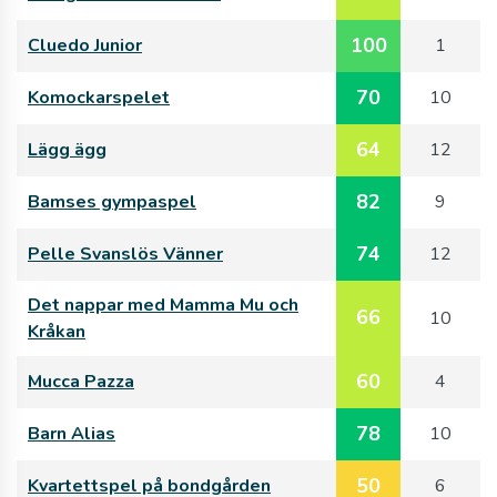
100
Cluedo Junior
1
70
Komockarspelet
10
64
Lägg ägg
12
82
Bamses gympaspel
9
74
Pelle Svanslös Vänner
12
Det nappar med Mamma Mu och
66
10
Kråkan
60
Mucca Pazza
4
78
Barn Alias
10
50
Kvartettspel på bondgården
6