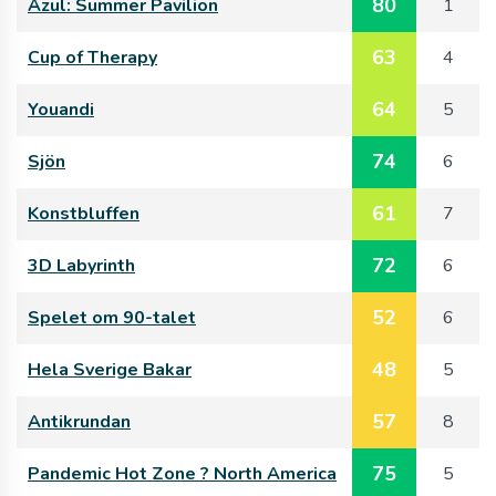
80
Azul: Summer Pavilion
1
63
Cup of Therapy
4
64
Youandi
5
74
Sjön
6
61
Konstbluffen
7
72
3D Labyrinth
6
52
Spelet om 90-talet
6
48
Hela Sverige Bakar
5
57
Antikrundan
8
75
Pandemic Hot Zone ? North America
5