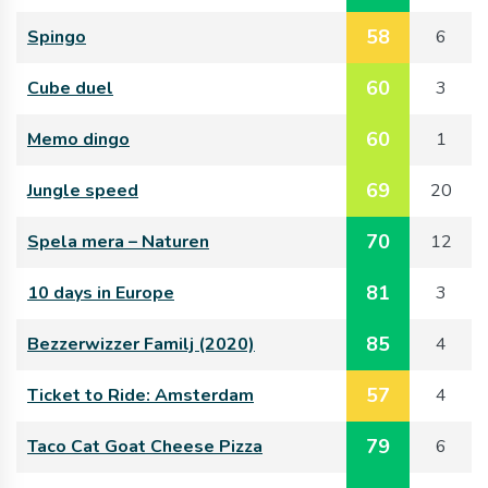
58
Spingo
6
60
Cube duel
3
60
Memo dingo
1
69
Jungle speed
20
70
Spela mera – Naturen
12
81
10 days in Europe
3
85
Bezzerwizzer Familj (2020)
4
57
Ticket to Ride: Amsterdam
4
79
Taco Cat Goat Cheese Pizza
6