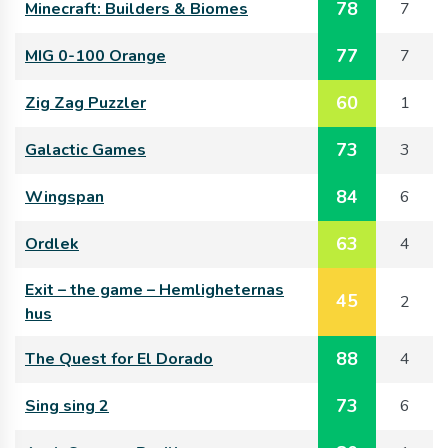
78
Minecraft: Builders & Biomes
7
77
MIG 0-100 Orange
7
60
Zig Zag Puzzler
1
73
Galactic Games
3
84
Wingspan
6
63
Ordlek
4
Exit – the game – Hemligheternas
45
2
hus
88
The Quest for El Dorado
4
73
Sing sing 2
6