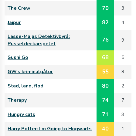
70
The Crew
3
82
Jaipur
4
Lasse-Majas Detektivbyrå:
76
9
Pusseldeckarspelet
68
Sushi Go
5
55
GW:s kriminalgåtor
9
80
Stad, land, flod
2
74
Therapy
7
71
Hungry cats
9
40
Harry Potter: I’m Going to Hogwarts
1