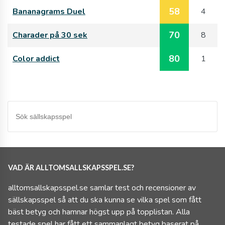
58
Bananagrams Duel
4
70
Charader på 30 sek
8
80
Color addict
1
VAD ÄR ALLTOMSALLSKAPSSPEL.SE?
alltomsallskapsspel.se samlar test och recensioner av
sällskapsspel så att du ska kunna se vilka spel som fått
bäst betyg och hamnar högst upp på topplistan. Alla
testade spel har fått ett sammanlagt betyg baserat på