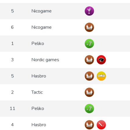
5
Nicogame
6
Nicogame
1
Peliko
3
Nordic games
5
Hasbro
2
Tactic
11
Peliko
4
Hasbro