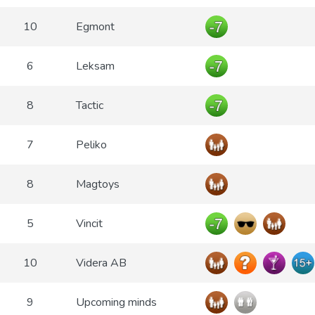
10
Egmont
6
Leksam
8
Tactic
7
Peliko
8
Magtoys
5
Vincit
10
Videra AB
9
Upcoming minds