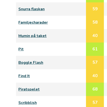
59
Snurra flaskan
58
Familjecharader
40
Mumin på taket
61
Pit
57
Boggle Flash
40
Find It
68
Piratspelet
57
Scribblish