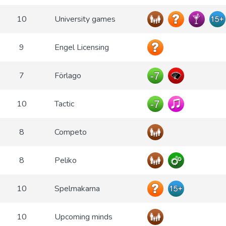
10
University games
9
Engel Licensing
7
Förlago
10
Tactic
8
Competo
8
Peliko
10
Spelmakarna
10
Upcoming minds