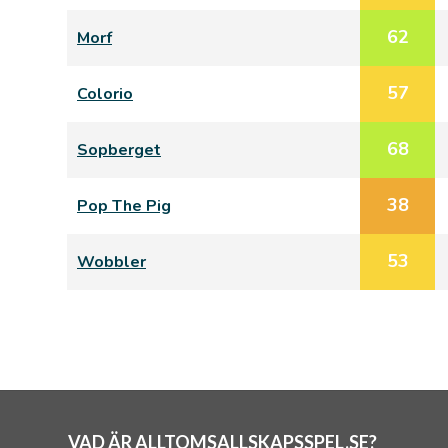
62
Morf
57
Colorio
68
Sopberget
38
Pop The Pig
53
Wobbler
VAD ÄR ALLTOMSALLSKAPSSPEL.SE?