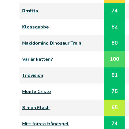
74
Rrråtta
82
Klossgubbe
80
Maxidomino Dinosaur Train
100
Var är katten?
81
Triovision
75
Monte Cristo
65
Simon Flash
74
Mitt första frågespel