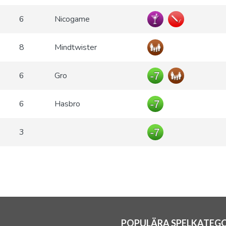
6
Nicogame
8
Mindtwister
6
Gro
6
Hasbro
3
POPULÄRA SPELKATEGO