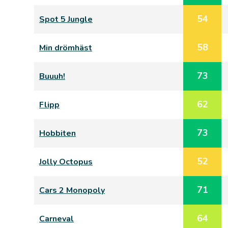
54
Spot 5 Jungle
58
Min drömhäst
73
Buuuh!
62
Flipp
73
Hobbiten
52
Jolly Octopus
71
Cars 2 Monopoly
64
Carneval