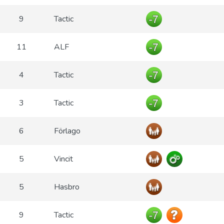
9
Tactic
11
ALF
4
Tactic
3
Tactic
6
Förlago
5
Vincit
5
Hasbro
9
Tactic