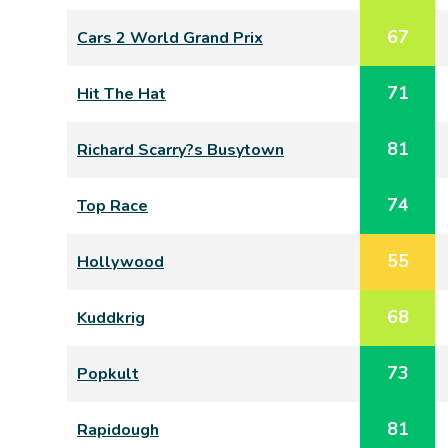
67
Cars 2 World Grand Prix
71
Hit The Hat
81
Richard Scarry?s Busytown
74
Top Race
55
Hollywood
68
Kuddkrig
73
Popkult
81
Rapidough