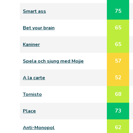
75
Smart ass
65
Bet your brain
65
Kaniner
57
Spela och sjung med Mojje
52
A la carte
68
Tornisto
73
Place
62
Anti-Monopol