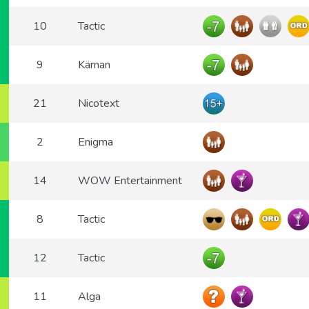
10
Tactic
9
Kärnan
21
Nicotext
2
Enigma
14
WOW Entertainment
8
Tactic
12
Tactic
11
Alga