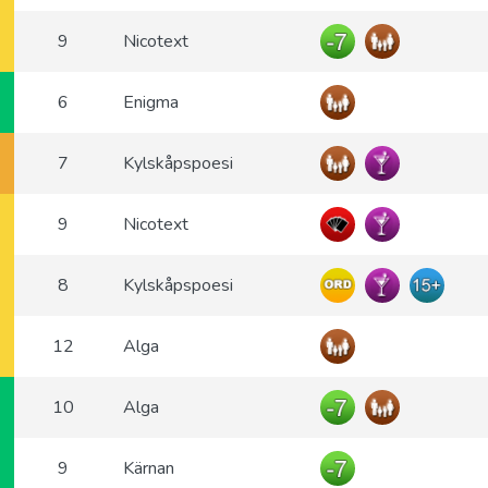
9
Nicotext
6
Enigma
7
Kylskåpspoesi
9
Nicotext
8
Kylskåpspoesi
12
Alga
10
Alga
9
Kärnan