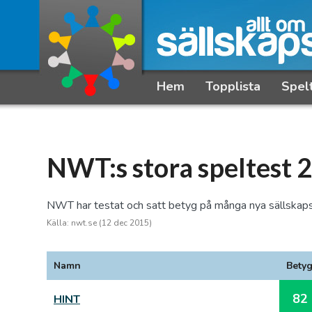
Hem
Topplista
Spel
NWT:s stora speltest 
NWT har testat och satt betyg på många nya sällskaps
Källa: nwt.se (12 dec 2015)
Namn
Bety
82
HINT