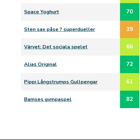
70
Space Yoghurt
39
Sten sax påse ? superdueller
66
Värvet: Det sociala spelet
72
Alias Original
61
Pippi Långstrumps Gullpengar
82
Bamses gympaspel