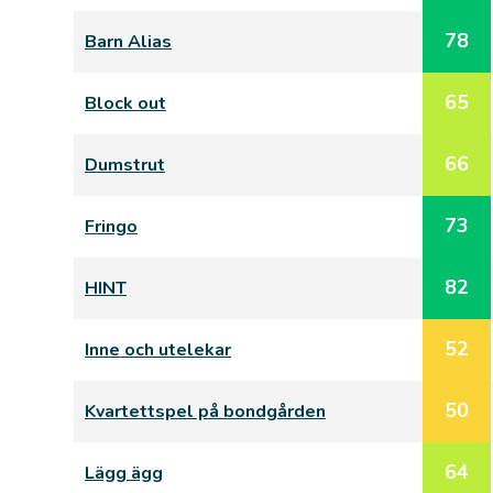
78
Barn Alias
65
Block out
66
Dumstrut
73
Fringo
82
HINT
52
Inne och utelekar
50
Kvartettspel på bondgården
64
Lägg ägg