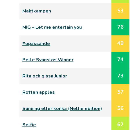
53
Maktkampen
76
MIG – Let me entertain you
49
#opassande
74
Pelle Svanslös Vänner
73
Rita och gissa Junior
57
Rotten apples
56
Sanning eller konka (Nellie edition)
62
Selfie