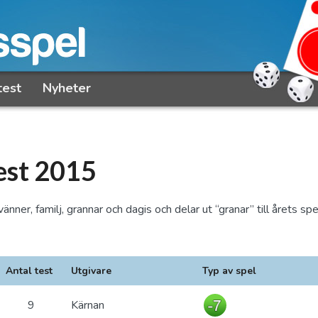
test
Nyheter
est 2015
er, familj, grannar och dagis och delar ut “granar” till årets spe
Antal test
Utgivare
Typ av spel
9
Kärnan