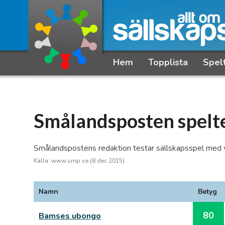
Hem
Topplista
Spel
Smålandsposten spelt
Smålandspostens redaktion testar sällskapsspel med vänn
Källa: www.smp.se (8 dec 2015)
Namn
Betyg
80
Bamses ubongo