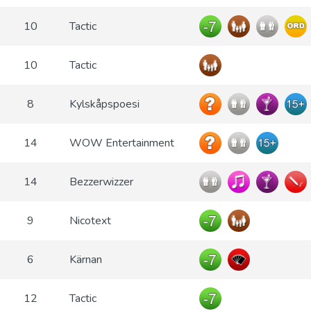
10
Tactic
10
Tactic
8
Kylskåpspoesi
14
WOW Entertainment
14
Bezzerwizzer
9
Nicotext
6
Kärnan
12
Tactic