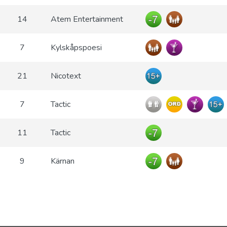
14
Atem Entertainment
7
Kylskåpspoesi
21
Nicotext
7
Tactic
11
Tactic
9
Kärnan