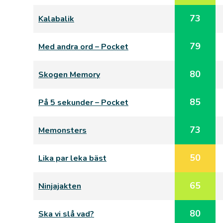
73
Kalabalik
79
Med andra ord – Pocket
80
Skogen Memory
85
På 5 sekunder – Pocket
73
Memonsters
50
Lika par leka bäst
65
Ninjajakten
80
Ska vi slå vad?