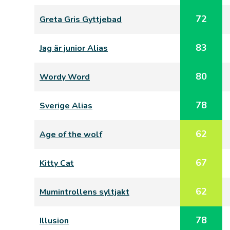
72
Greta Gris Gyttjebad
83
Jag är junior Alias
80
Wordy Word
78
Sverige Alias
62
Age of the wolf
67
Kitty Cat
62
Mumintrollens syltjakt
78
Illusion