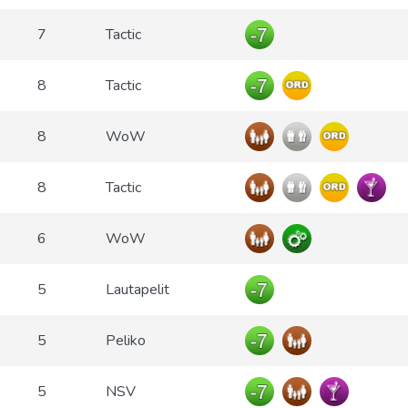
7
Tactic
8
Tactic
8
WoW
8
Tactic
6
WoW
5
Lautapelit
5
Peliko
5
NSV