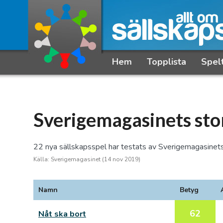
Hem
Topplista
Spel
Sverigemagasinets sto
22 nya sällskapsspel har testats av Sverigemagasinets
Källa: Sverigemagasinet (14 nov 2019)
Namn
Betyg
62
Nåt ska bort