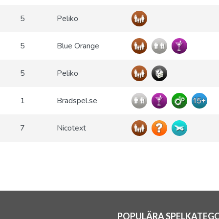
5
Peliko
5
Blue Orange
5
Peliko
1
Brädspel.se
7
Nicotext
POPULÄRA SPELKATEGO