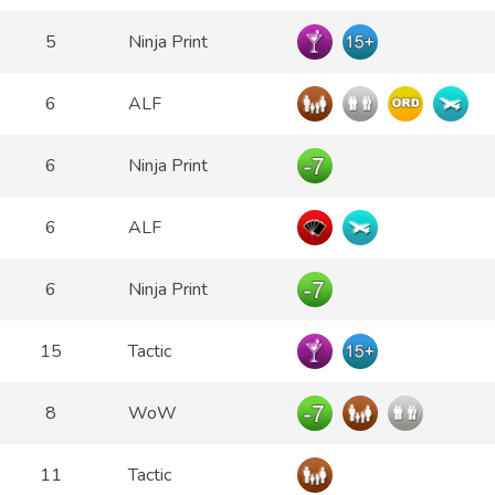
5
Ninja Print
6
ALF
6
Ninja Print
6
ALF
6
Ninja Print
15
Tactic
8
WoW
11
Tactic