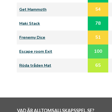
54
Get Mammoth
78
Maki Stack
51
Frenemy Dice
100
Escape room Exit
65
Röda tråden Mat
VAD ÄR ALLTOMSALLSKAPSSPEL.SE?