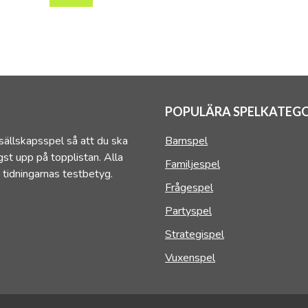
POPULÄRA SPELKATEGO
sällskapsspel så att du ska
Barnspel
st upp på topplistan. Alla
Familjespel
 tidningarnas testbetyg.
Frågespel
Partyspel
Strategispel
Vuxenspel