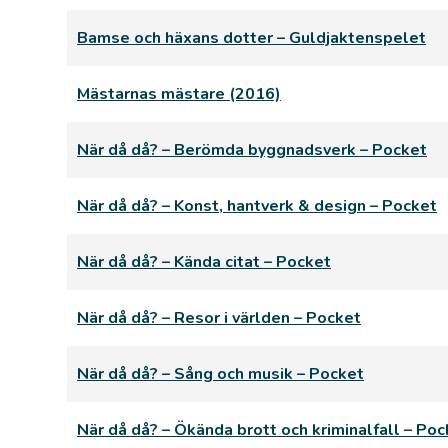
Bamse och häxans dotter – Guldjaktenspelet
Mästarnas mästare (2016)
När då då? – Berömda byggnadsverk – Pocket
När då då? – Konst, hantverk & design – Pocket
När då då? – Kända citat – Pocket
När då då? – Resor i världen – Pocket
När då då? – Sång och musik – Pocket
När då då? – Ökända brott och kriminalfall – Poc