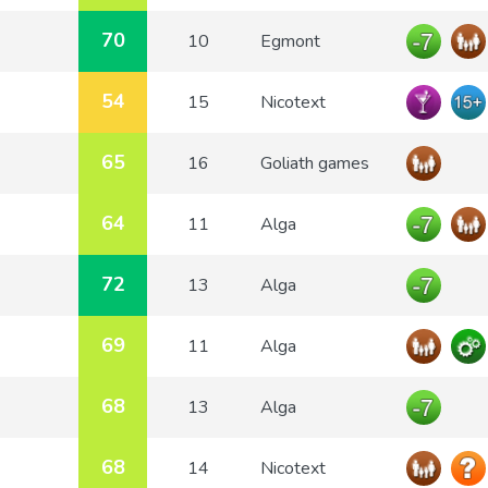
70
10
Egmont
54
15
Nicotext
65
16
Goliath games
64
11
Alga
72
13
Alga
69
11
Alga
68
13
Alga
68
14
Nicotext