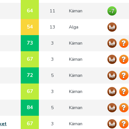
64
11
Kärnan
54
13
Alga
73
3
Kärnan
67
3
Kärnan
72
5
Kärnan
67
3
Kärnan
84
5
Kärnan
67
ket
3
Kärnan