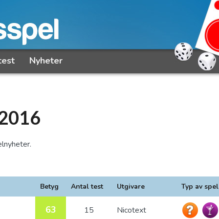
test
Nyheter
 2016
elnyheter.
Betyg
Antal test
Utgivare
Typ av spel
63
15
Nicotext