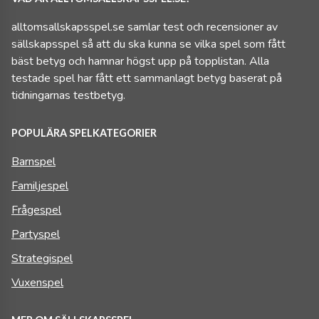
alltomsallskapsspel.se samlar test och recensioner av
sällskapsspel så att du ska kunna se vilka spel som fått
bäst betyg och hamnar högst upp på topplistan. Alla
testade spel har fått ett sammanlagt betyg baserat på
tidningarnas testbetyg.
POPULÄRA SPELKATEGORIER
Barnspel
Familjespel
Frågespel
Partyspel
Strategispel
Vuxenspel