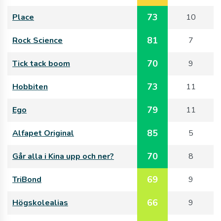
73
Place
10
81
Rock Science
7
70
Tick tack boom
9
73
Hobbiten
11
79
Ego
11
85
Alfapet Original
5
70
Går alla i Kina upp och ner?
8
69
TriBond
9
66
Högskolealias
9