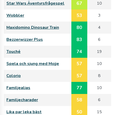
67
Star Wars Äventyrsfrågespel
10
53
Wobbler
3
80
Maxidomino Dinosaur Train
4
83
Bezzerwizzer Plus
6
74
Touché
19
57
Spela och sjung med Mojje
10
57
Colorio
8
77
Familjealias
10
58
Familjecharader
6
50
Lika par leka bäst
15