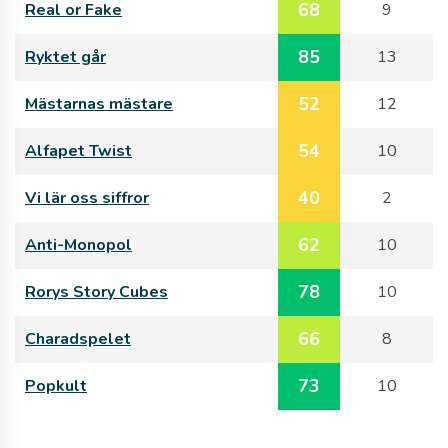
68
Real or Fake
9
85
Ryktet går
13
52
Mästarnas mästare
12
54
Alfapet Twist
10
40
Vi lär oss siffror
2
62
Anti-Monopol
10
78
Rorys Story Cubes
10
66
Charadspelet
8
73
Popkult
10