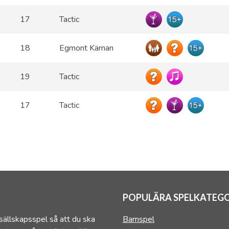
17
Tactic
18
Egmont Kärnan
19
Tactic
17
Tactic
POPULÄRA SPELKATEGO
sällskapsspel så att du ska
Barnspel