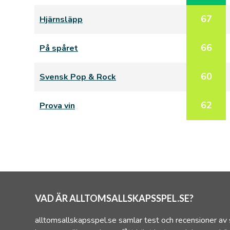
67
Hjärnsläpp
66
På spåret
60
Svensk Pop & Rock
62
Prova vin
VAD ÄR ALLTOMSALLSKAPSSPEL.SE?
alltomsallskapsspel.se samlar test och recensioner av 