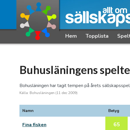
Hem
Topplista
Spel
Buhusläningens spelte
Bohusläningen har tagit tempen på årets sällskapsspel
Källa: Bohusläningen (11 dec 2009)
Namn
Betyg
65
Fina fisken