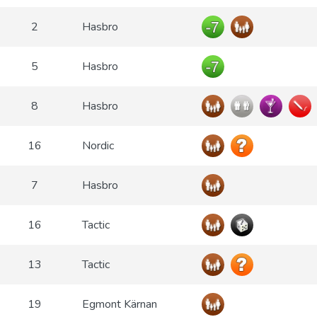
2
Hasbro
5
Hasbro
8
Hasbro
16
Nordic
7
Hasbro
16
Tactic
13
Tactic
19
Egmont Kärnan