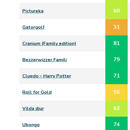
60
Pictureka
31
Gatorgolf
81
Cranium (Family edition)
79
Bezzerwizzer Familj
71
Cluedo – Harry Potter
56
Roll for Gold
63
Vilda djur
74
Ubongo