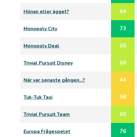
64
Hönan eller ägget?
73
Monopoly City
65
Monopoly Deal
60
Trivial Pursuit Disney
44
När var senaste gången…?
58
Tuk-Tuk Taxi
65
Trivial Pursuit Team
76
Europa Frågespelet