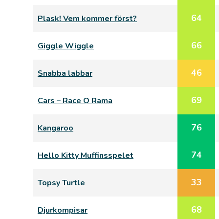
64
Plask! Vem kommer först?
66
Giggle Wiggle
46
Snabba labbar
69
Cars – Race O Rama
76
Kangaroo
74
Hello Kitty Muffinsspelet
33
Topsy Turtle
68
Djurkompisar