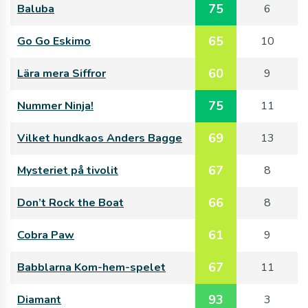
75
Baluba
6
65
Go Go Eskimo
10
60
Lära mera Siffror
9
75
Nummer Ninja!
11
69
Vilket hundkaos Anders Bagge
13
67
Mysteriet på tivolit
8
66
Don’t Rock the Boat
8
61
Cobra Paw
9
67
Babblarna Kom-hem-spelet
11
93
Diamant
3