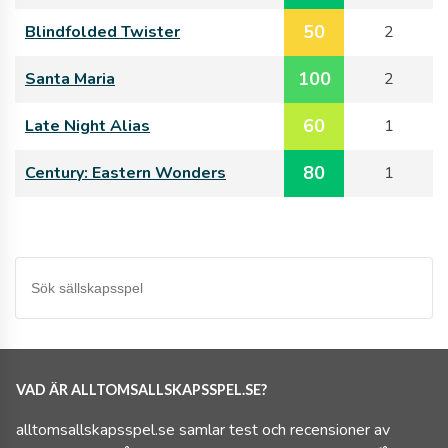
50
Blindfolded Twister
2
100
Santa Maria
2
60
Late Night Alias
1
80
Century: Eastern Wonders
1
VAD ÄR ALLTOMSALLSKAPSSPEL.SE?
alltomsallskapsspel.se samlar test och recensioner av