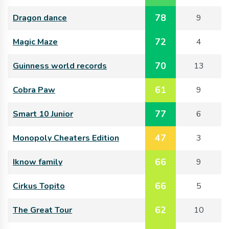
78
Dragon dance
9
72
Magic Maze
4
70
Guinness world records
13
61
Cobra Paw
9
77
Smart 10 Junior
6
47
Monopoly Cheaters Edition
3
66
Iknow family
9
66
Cirkus Topito
5
62
The Great Tour
10