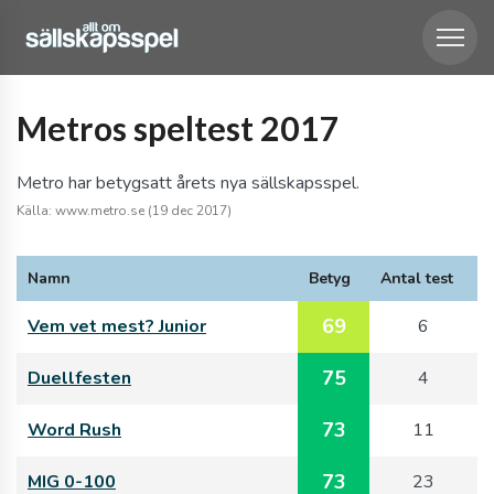
Metros speltest 2017
Metro har betygsatt årets nya sällskapsspel.
Källa: www.metro.se (19 dec 2017)
Namn
Betyg
Antal test
69
Vem vet mest? Junior
6
75
Duellfesten
4
73
Word Rush
11
73
MIG 0-100
23