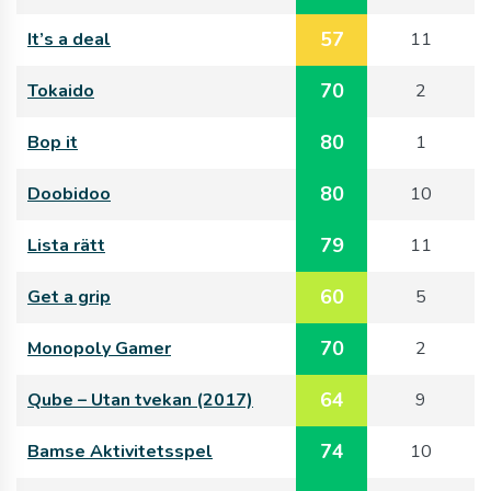
57
It’s a deal
11
70
Tokaido
2
80
Bop it
1
80
Doobidoo
10
79
Lista rätt
11
60
Get a grip
5
70
Monopoly Gamer
2
64
Qube – Utan tvekan (2017)
9
74
Bamse Aktivitetsspel
10