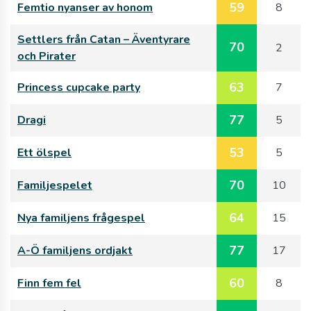
59
Femtio nyanser av honom
8
Settlers från Catan – Äventyrare
70
2
och Pirater
63
Princess cupcake party
7
77
Dragi
5
53
Ett ölspel
5
70
Familjespelet
10
64
Nya familjens frågespel
15
77
A-Ö familjens ordjakt
17
60
Finn fem fel
8