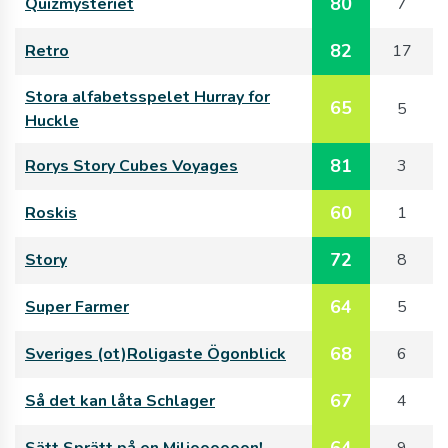
80
Quizmysteriet
7
82
Retro
17
Stora alfabetsspelet Hurray for
65
5
Huckle
81
Rorys Story Cubes Voyages
3
60
Roskis
1
72
Story
8
64
Super Farmer
5
68
Sveriges (ot)Roligaste Ögonblick
6
67
Så det kan låta Schlager
4
64
Sätt Sprätt på en Miljoooooon!
9