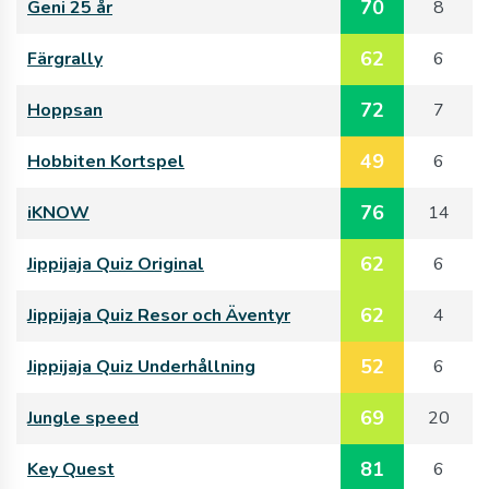
70
Geni 25 år
8
62
Färgrally
6
72
Hoppsan
7
49
Hobbiten Kortspel
6
76
iKNOW
14
62
Jippijaja Quiz Original
6
62
Jippijaja Quiz Resor och Äventyr
4
52
Jippijaja Quiz Underhållning
6
69
Jungle speed
20
81
Key Quest
6