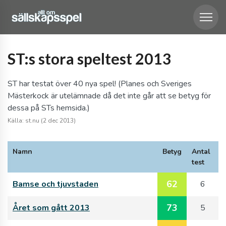
ST:s stora speltest 2013
ST har testat över 40 nya spel! (Planes och Sveriges
Mästerkock är utelämnade då det inte går att se betyg för
dessa på STs hemsida.)
Källa: st.nu (2 dec 2013)
Namn
Betyg
Antal
test
62
Bamse och tjuvstaden
6
73
Året som gått 2013
5