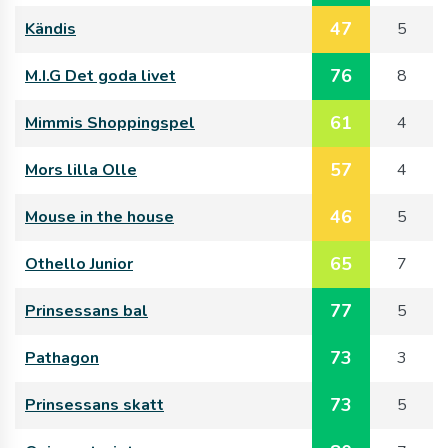
47
Kändis
5
76
M.I.G Det goda livet
8
61
Mimmis Shoppingspel
4
57
Mors lilla Olle
4
46
Mouse in the house
5
65
Othello Junior
7
77
Prinsessans bal
5
73
Pathagon
3
73
Prinsessans skatt
5