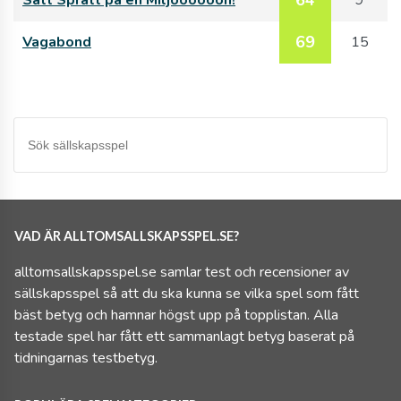
69
Vagabond
15
VAD ÄR ALLTOMSALLSKAPSSPEL.SE?
alltomsallskapsspel.se samlar test och recensioner av
sällskapsspel så att du ska kunna se vilka spel som fått
bäst betyg och hamnar högst upp på topplistan. Alla
testade spel har fått ett sammanlagt betyg baserat på
tidningarnas testbetyg.