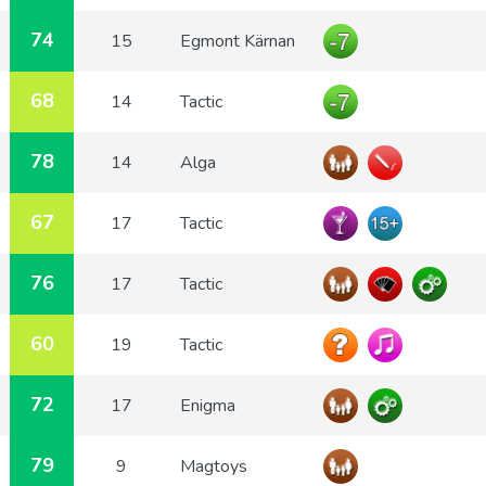
74
15
Egmont Kärnan
68
14
Tactic
78
14
Alga
67
17
Tactic
76
17
Tactic
60
19
Tactic
72
17
Enigma
79
9
Magtoys