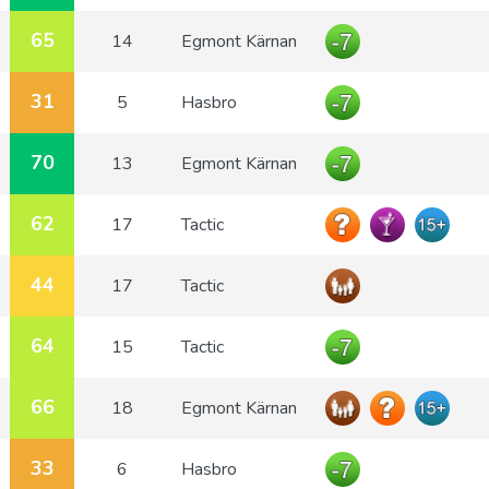
65
14
Egmont Kärnan
31
5
Hasbro
70
13
Egmont Kärnan
62
17
Tactic
44
17
Tactic
64
15
Tactic
66
18
Egmont Kärnan
33
6
Hasbro