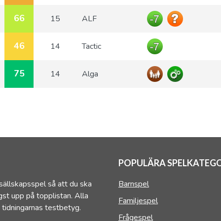
66
15
ALF
46
14
Tactic
75
14
Alga
POPULÄRA SPELKATEGO
sällskapsspel så att du ska
Barnspel
st upp på topplistan. Alla
Familjespel
 tidningarnas testbetyg.
Frågespel