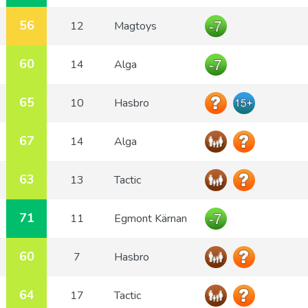
56
12
Magtoys
60
14
Alga
65
10
Hasbro
67
14
Alga
63
13
Tactic
71
11
Egmont Kärnan
60
7
Hasbro
64
17
Tactic