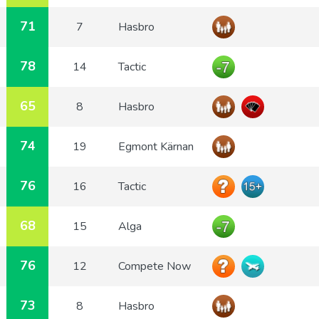
71
7
Hasbro
78
14
Tactic
65
8
Hasbro
74
19
Egmont Kärnan
76
16
Tactic
68
15
Alga
76
12
Compete Now
73
8
Hasbro