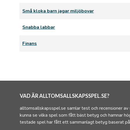
Små kloka barn jagar miljöbovar
Snabba labbar
Finans
VAD ÄR ALLTOMSALLSKAPSSPEL.SE?
alltomsallskapsspel.se samlar test och recensioner av 
kunna se vilka spel som fått bäst betyg och hamnar hög
testade spel har fått ett sammanlagt betyg baserat på