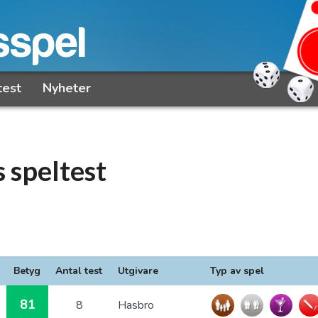
test
Nyheter
 speltest
Betyg
Antal test
Utgivare
Typ av spel
81
8
Hasbro