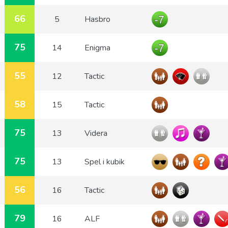
66
5
Hasbro
75
14
Enigma
55
12
Tactic
58
15
Tactic
75
13
Videra
75
13
Spel i kubik
56
16
Tactic
79
16
ALF