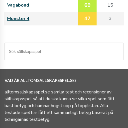
69
Vagabond
15
47
Monster 4
3
VAD ÄR ALLTOMSALLSKAPSSPEL.SE?
alltomsallskapsspel.se samlar test och recensioner av
sällskapsspel så att du ska kunna se vilka spel som fått
bäst betyg och hamnar högst upp på topplistan. Alla
testade spel har fått ett sammanlagt betyg baserat på
tidningarnas testbetyg.