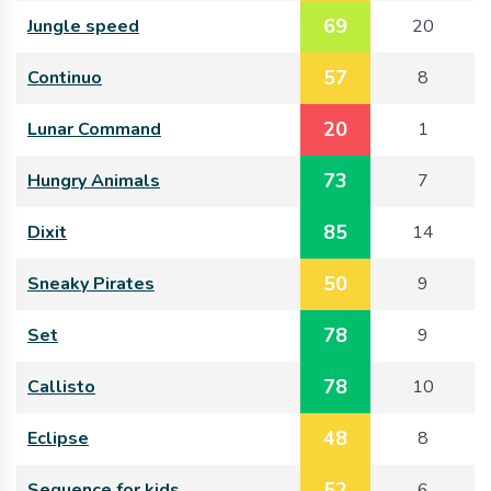
69
Jungle speed
20
57
Continuo
8
20
Lunar Command
1
73
Hungry Animals
7
85
Dixit
14
50
Sneaky Pirates
9
78
Set
9
78
Callisto
10
48
Eclipse
8
52
Sequence for kids
6