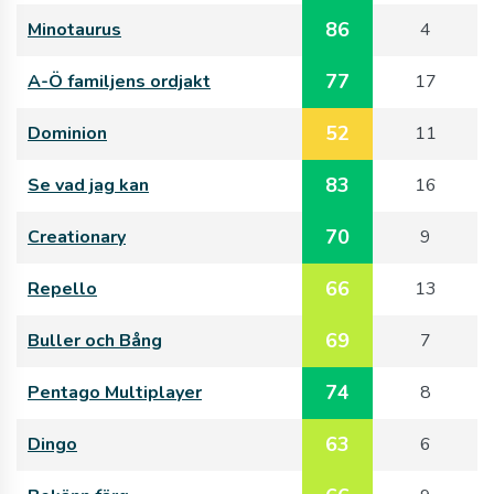
86
Minotaurus
4
77
A-Ö familjens ordjakt
17
52
Dominion
11
83
Se vad jag kan
16
70
Creationary
9
66
Repello
13
69
Buller och Bång
7
74
Pentago Multiplayer
8
63
Dingo
6