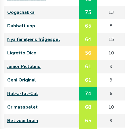
75
Oogachakka
13
65
Dubbelt upp
8
64
Nya familjens frågespel
15
56
Ligretto Dice
10
61
Junior Pictolino
9
61
Geni Original
9
74
Rat-a-tat-Cat
6
68
Grimasspelet
10
65
Bet your brain
9