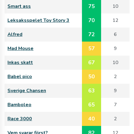
75
Smart ass
10
70
Leksaksspelet Toy Story 3
12
72
Alfred
6
57
Mad Mouse
9
67
Inkas skatt
10
50
Babel pico
2
63
Sverige Chansen
9
65
Bamboleo
7
40
Race 3000
2
82
Vem svarar först?
12