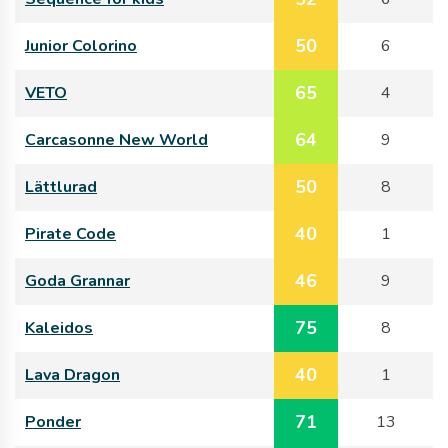
50
Junior Colorino
6
65
VETO
4
64
Carcasonne New World
9
50
Lättlurad
8
40
Pirate Code
1
46
Goda Grannar
9
75
Kaleidos
8
40
Lava Dragon
1
71
Ponder
13