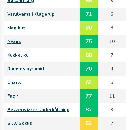
66
Bekänn färg
9
71
Varulvarna i Klågerup
6
60
Magikus
3
75
Nyans
10
68
Kuckeliku
7
70
Ramses pyramid
4
62
Charly
6
77
Faqir
11
82
Bezzerwizzer Underhållning
9
52
Silly Socks
7