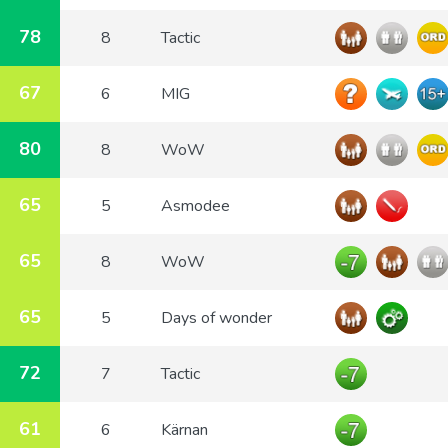
78
8
Tactic
67
6
MIG
80
8
WoW
65
5
Asmodee
65
8
WoW
65
5
Days of wonder
72
7
Tactic
61
6
Kärnan