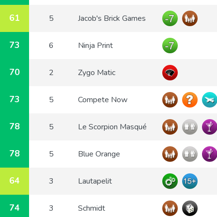
61
5
Jacob's Brick Games
73
6
Ninja Print
70
2
Zygo Matic
73
5
Compete Now
78
5
Le Scorpion Masqué
78
5
Blue Orange
64
3
Lautapelit
74
3
Schmidt