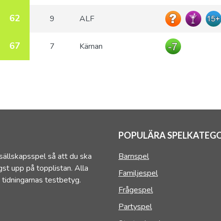
62
9
ALF
67
7
Kärnan
POPULÄRA SPELKATEGO
sällskapsspel så att du ska
Barnspel
st upp på topplistan. Alla
Familjespel
 tidningarnas testbetyg.
Frågespel
Partyspel