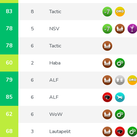
83
8
Tactic
78
5
NSV
78
6
Tactic
60
2
Haba
79
6
ALF
85
6
ALF
62
6
WoW
68
3
Lautapelit