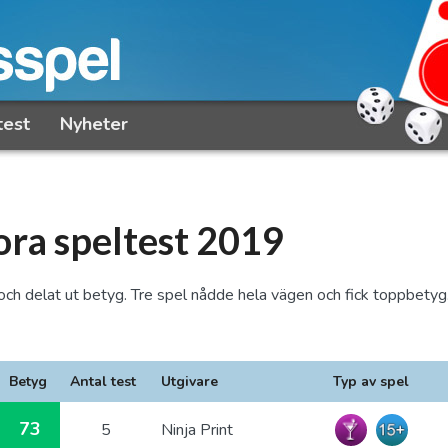
test
Nyheter
ora speltest 2019
och delat ut betyg. Tre spel nådde hela vägen och fick toppbetyg
Betyg
Antal test
Utgivare
Typ av spel
73
5
Ninja Print