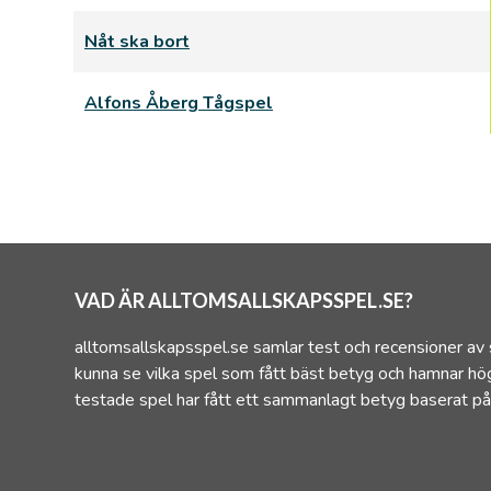
Nåt ska bort
Alfons Åberg Tågspel
VAD ÄR ALLTOMSALLSKAPSSPEL.SE?
alltomsallskapsspel.se samlar test och recensioner av 
kunna se vilka spel som fått bäst betyg och hamnar hög
testade spel har fått ett sammanlagt betyg baserat på