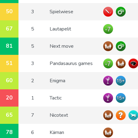
50
3
Spielwiese
67
5
Lautapelit
81
5
Next move
51
3
Pandasaurus games
60
2
Enigma
20
1
Tactic
65
7
Nicotext
78
6
Kärnan