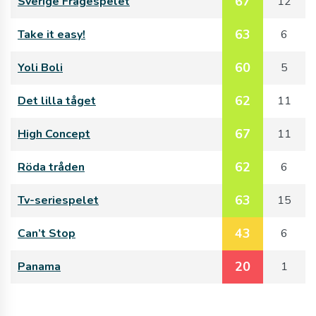
67
Sverige Frågespelet
12
63
Take it easy!
6
60
Yoli Boli
5
62
Det lilla tåget
11
67
High Concept
11
62
Röda tråden
6
63
Tv-seriespelet
15
43
Can’t Stop
6
20
Panama
1