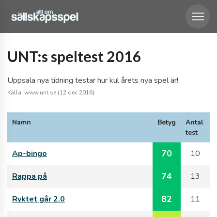
UNT:s speltest 2016
Uppsala nya tidning testar hur kul årets nya spel är!
Källa: www.unt.se (12 dec 2016)
Namn
Betyg
Antal
test
70
Ap-bingo
10
74
Rappa på
13
82
Ryktet går 2.0
11