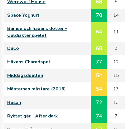
68
Werewolf House
5
70
Space Yoghurt
14
Bamse och häxans dotter –
64
11
Guldjaktenspelet
68
DuCo
8
77
Häxans Charadspel
12
54
Middagsduellen
15
54
Mästarnas mästare (2016)
13
72
Resan
13
74
Ryktet går – After dark
7