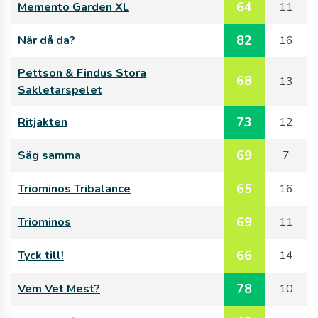
64
Memento Garden XL
11
82
När då da?
16
Pettson & Findus Stora
68
13
Sakletarspelet
73
Ritjakten
12
69
Säg samma
7
65
Triominos Tribalance
16
69
Triominos
11
66
Tyck till!
14
78
Vem Vet Mest?
10