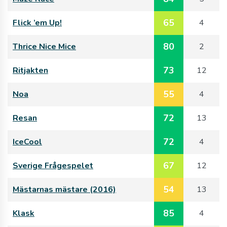
65
Flick ’em Up!
4
80
Thrice Nice Mice
2
73
Ritjakten
12
55
Noa
4
72
Resan
13
72
IceCool
4
67
Sverige Frågespelet
12
54
Mästarnas mästare (2016)
13
85
Klask
4