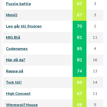
67
Puzzle battle
3
67
MimiQ
3
70
Leo går till frisören
2
81
MIG Blå
11
85
Codenames
4
82
När då da?
16
74
Rappa på
13
66
Tyck till!
14
67
High Concept
11
68
Werewolf House
5