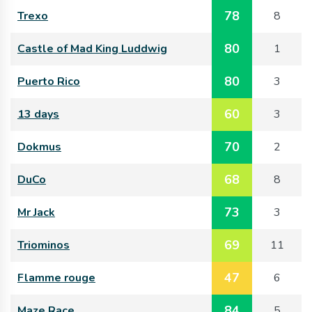
78
Trexo
8
80
Castle of Mad King Luddwig
1
80
Puerto Rico
3
60
13 days
3
70
Dokmus
2
68
DuCo
8
73
Mr Jack
3
69
Triominos
11
47
Flamme rouge
6
84
Maze Race
5