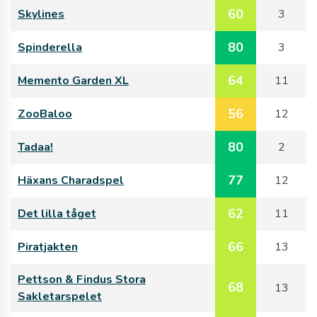
60
Skylines
3
80
Spinderella
3
64
Memento Garden XL
11
56
ZooBaloo
12
80
Tadaa!
2
77
Häxans Charadspel
12
62
Det lilla tåget
11
66
Piratjakten
13
Pettson & Findus Stora
68
13
Sakletarspelet