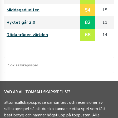
54
Middagsduellen
15
82
Ryktet går 2.0
11
68
Röda tråden världen
14
VAD ÄR ALLTOMSALLSKAPSSPEL.SE?
alltomsallskapsspel.se samlar test och recensioner av
sällskapsspel så att du ska kunna se vilka spel som fått
bäst betyg och hamnar högst upp på topplistan. Alla