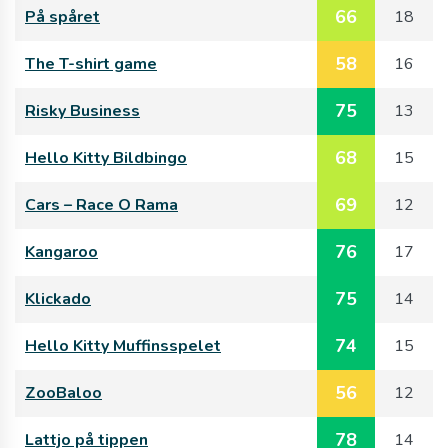
66
På spåret
18
58
The T-shirt game
16
75
Risky Business
13
68
Hello Kitty Bildbingo
15
69
Cars – Race O Rama
12
76
Kangaroo
17
75
Klickado
14
74
Hello Kitty Muffinsspelet
15
56
ZooBaloo
12
78
Lattjo på tippen
14