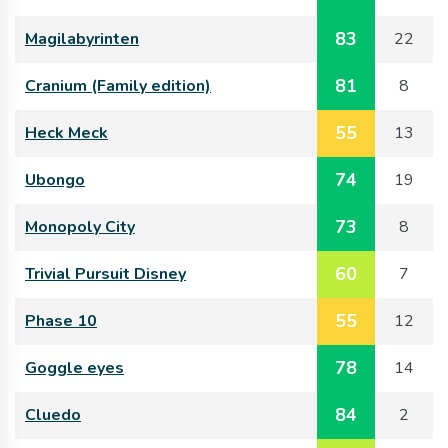
83
Magilabyrinten
22
81
Cranium (Family edition)
8
55
Heck Meck
13
74
Ubongo
19
73
Monopoly City
8
60
Trivial Pursuit Disney
7
55
Phase 10
12
78
Goggle eyes
14
84
Cluedo
2