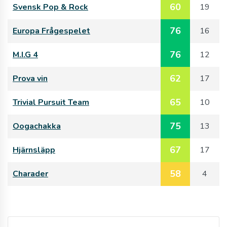
60
Svensk Pop & Rock
19
76
Europa Frågespelet
16
76
M.I.G 4
12
62
Prova vin
17
65
Trivial Pursuit Team
10
75
Oogachakka
13
67
Hjärnsläpp
17
58
Charader
4