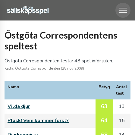
Östgöta Correspondentens
speltest
Östgöta Correspondenten testar 48 spel inför julen.
Källa: Östgöta Correspondenten (28 nov 2009)
Namn
Betyg
Antal
test
63
Vilda djur
13
64
Plask! Vem kommer först?
15
68
Djurkompisar
14