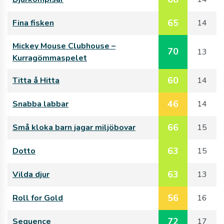
65
Fina fisken
14
Mickey Mouse Clubhouse –
70
13
Kurragömmaspelet
60
Titta å Hitta
14
46
Snabba labbar
14
66
Små kloka barn jagar miljöbovar
15
63
Dotto
15
63
Vilda djur
13
56
Roll for Gold
16
72
Sequence
17