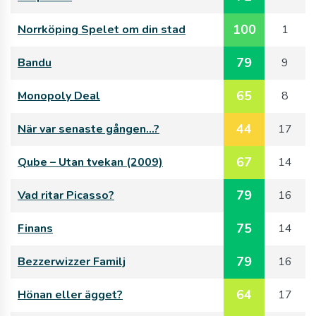
100
Norrköping Spelet om din stad
1
79
Bandu
9
65
Monopoly Deal
8
44
När var senaste gången…?
17
67
Qube – Utan tvekan (2009)
14
79
Vad ritar Picasso?
16
75
Finans
14
79
Bezzerwizzer Familj
16
64
Hönan eller ägget?
17