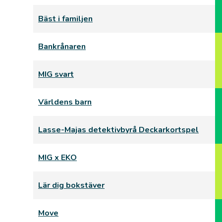
Bäst i familjen
Bankrånaren
MIG svart
Världens barn
Lasse-Majas detektivbyrå Deckarkortspel
MIG x EKO
Lär dig bokstäver
Move