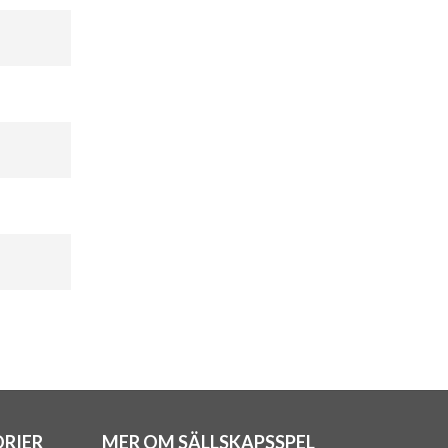
RIER
MER OM SÄLLSKAPSSPEL