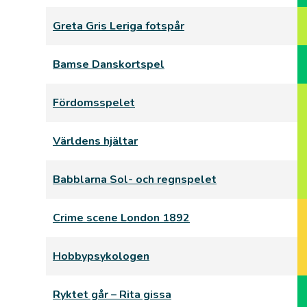
Greta Gris Leriga fotspår
Bamse Danskortspel
Fördomsspelet
Världens hjältar
Babblarna Sol- och regnspelet
Crime scene London 1892
Hobbypsykologen
Ryktet går – Rita gissa