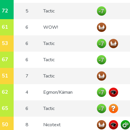
72
5
Tactic
61
6
WOW!
53
6
Tactic
67
6
Tactic
51
7
Tactic
62
4
Egmon/Kärnan
65
6
Tactic
50
8
Nicotext