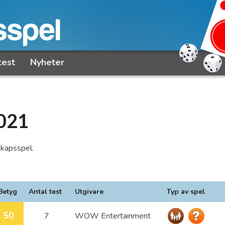
test
Nyheter
2021
skapsspel.
Betyg
Antal test
Utgivare
Typ av spel
50
7
WOW Entertainment