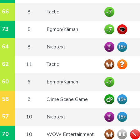
66
8
Tactic
73
5
Egmon/Kärnan
64
8
Nicotext
62
11
Tactic
60
6
Egmon/Kärnan
58
8
Crime Scene Game
57
10
Nicotext
70
10
WOW Entertainment