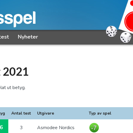
test
Nyheter
t 2021
lat ut betyg.
tyg
Antal test
Utgivare
Typ av spel
6
3
Asmodee Nordics