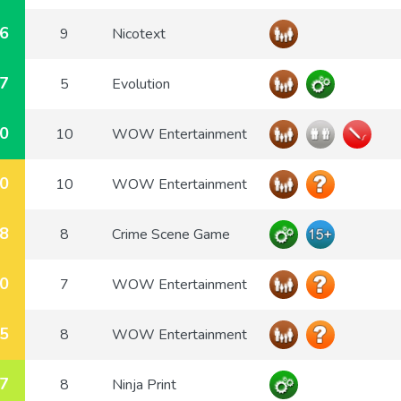
6
9
Nicotext
7
5
Evolution
0
10
WOW Entertainment
0
10
WOW Entertainment
8
8
Crime Scene Game
0
7
WOW Entertainment
5
8
WOW Entertainment
7
8
Ninja Print