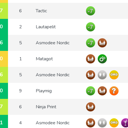
7
6
Tactic
0
2
Lautapelit
6
5
Asmodee Nordic
0
1
Matagot
6
5
Asmodee Nordic
0
9
Playmig
7
6
Ninja Print
1
4
Asmodee Nordic