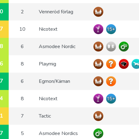
0
2
Venneröd förlag
7
10
Nicotext
8
6
Asmodee Nordic
6
8
Playmig
7
6
Egmon/Kärnan
4
8
Nicotext
1
7
Tactic
7
5
Asmodee Nordics