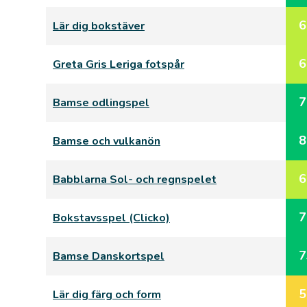
6
Lär dig bokstäver
6
Greta Gris Leriga fotspår
7
Bamse odlingspel
8
Bamse och vulkanön
6
Babblarna Sol- och regnspelet
7
Bokstavsspel (Clicko)
7
Bamse Danskortspel
5
Lär dig färg och form