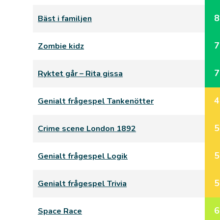
8
Bäst i familjen
7
Zombie kidz
7
Ryktet går – Rita gissa
4
Genialt frågespel Tankenötter
5
Crime scene London 1892
5
Genialt frågespel Logik
5
Genialt frågespel Trivia
6
Space Race