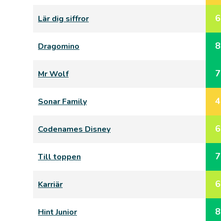
6
Lär dig siffror
8
Dragomino
7
Mr Wolf
4
Sonar Family
6
Codenames Disney
7
Till toppen
6
Karriär
8
Hint Junior