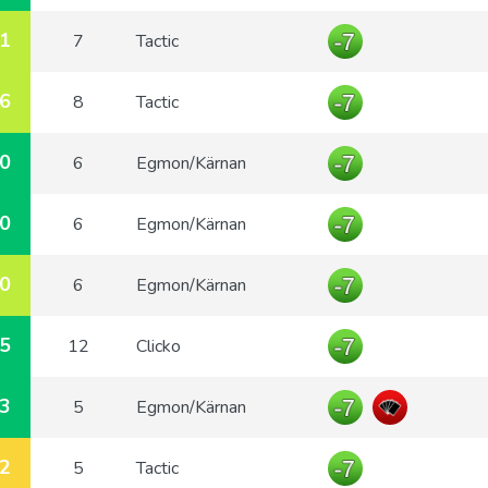
1
7
Tactic
6
8
Tactic
0
6
Egmon/Kärnan
0
6
Egmon/Kärnan
0
6
Egmon/Kärnan
5
12
Clicko
3
5
Egmon/Kärnan
2
5
Tactic