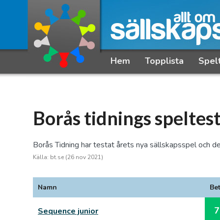
Hem
Topplista
Spel
Borås tidnings speltes
Borås Tidning har testat årets nya sällskapsspel och de
Källa: bt.se (26 nov 2021)
Namn
Be
7
Sequence junior