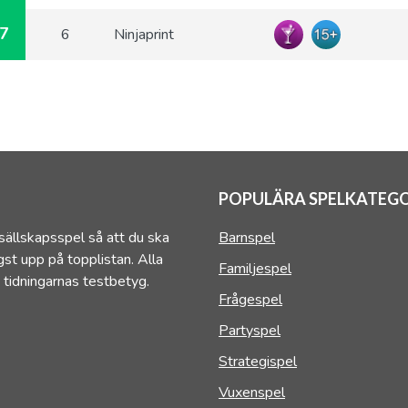
7
6
Ninjaprint
POPULÄRA SPELKATEGO
sällskapsspel så att du ska
Barnspel
st upp på topplistan. Alla
Familjespel
 tidningarnas testbetyg.
Frågespel
Partyspel
Strategispel
Vuxenspel