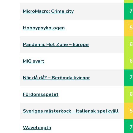
7
MicroMacro: Crime city
5
Hobbypsykologen
6
Pandemic Hot Zone – Europe
6
MIG svart
7
När då då? – Berömda kvinnor
6
Fördomsspelet
5
Sveriges mästerkock – Italiensk spelkväll
7
Wavelength