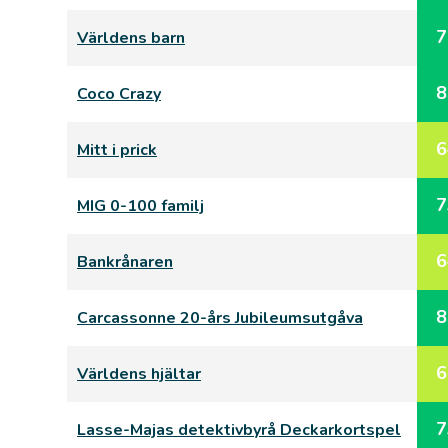
7
Världens barn
8
Coco Crazy
6
Mitt i prick
7
MIG 0-100 familj
6
Bankrånaren
8
Carcassonne 20-års Jubileumsutgåva
6
Världens hjältar
7
Lasse-Majas detektivbyrå Deckarkortspel