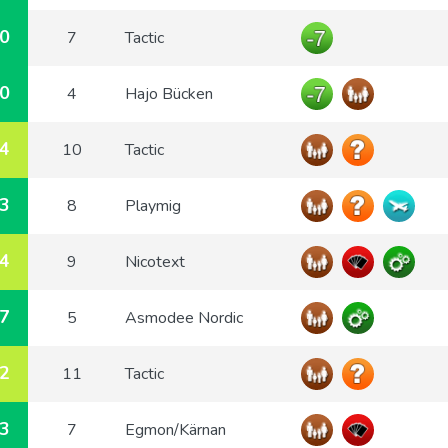
0
7
Tactic
0
4
Hajo Bücken
4
10
Tactic
3
8
Playmig
4
9
Nicotext
7
5
Asmodee Nordic
2
11
Tactic
3
7
Egmon/Kärnan