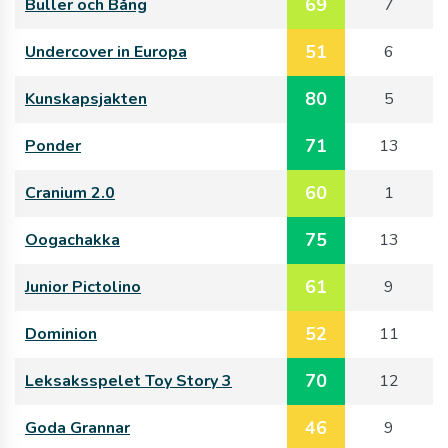
69
Buller och Bång
7
51
Undercover in Europa
6
80
Kunskapsjakten
5
71
Ponder
13
60
Cranium 2.0
1
75
Oogachakka
13
61
Junior Pictolino
9
52
Dominion
11
70
Leksaksspelet Toy Story 3
12
46
Goda Grannar
9