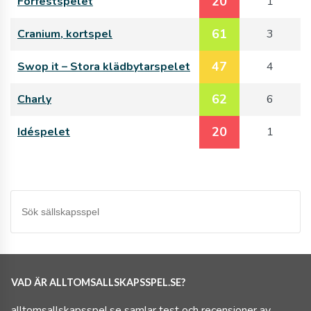
20
Förfestspelet
1
61
Cranium, kortspel
3
47
Swop it – Stora klädbytarspelet
4
62
Charly
6
20
Idéspelet
1
VAD ÄR ALLTOMSALLSKAPSSPEL.SE?
alltomsallskapsspel.se samlar test och recensioner av