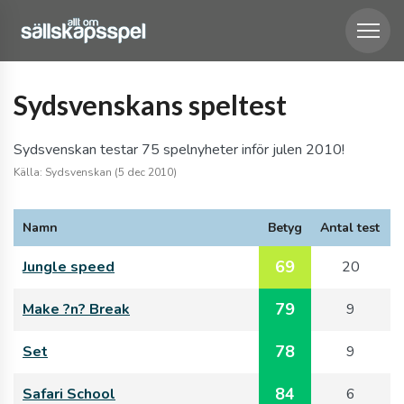
Sydsvenskans speltest
Sydsvenskan testar 75 spelnyheter inför julen 2010!
Källa: Sydsvenskan (5 dec 2010)
Namn
Betyg
Antal test
69
Jungle speed
20
79
Make ?n? Break
9
78
Set
9
84
Safari School
6