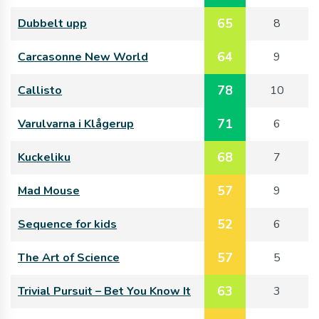
65
Dubbelt upp
8
64
Carcasonne New World
9
78
Callisto
10
71
Varulvarna i Klågerup
6
68
Kuckeliku
7
57
Mad Mouse
9
52
Sequence for kids
6
57
The Art of Science
5
63
Trivial Pursuit – Bet You Know It
3