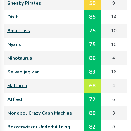
50
Sneaky Pirates
9
85
Dixit
14
75
Smart ass
10
75
Nyans
10
86
Minotaurus
4
83
Se vad jag kan
16
68
Mallorca
4
72
Alfred
6
80
Monopol Crazy Cash Machine
3
82
Bezzerwizzer Underhållning
9