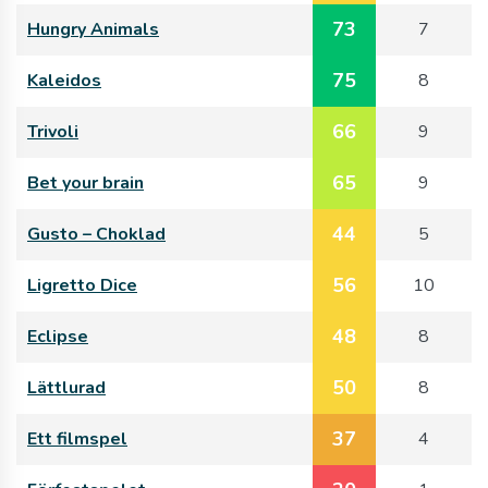
73
Hungry Animals
7
75
Kaleidos
8
66
Trivoli
9
65
Bet your brain
9
44
Gusto – Choklad
5
56
Ligretto Dice
10
48
Eclipse
8
50
Lättlurad
8
37
Ett filmspel
4