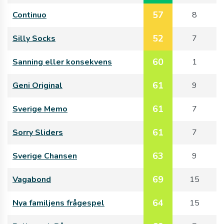
57
Continuo
8
52
Silly Socks
7
60
Sanning eller konsekvens
1
61
Geni Original
9
61
Sverige Memo
7
61
Sorry Sliders
7
63
Sverige Chansen
9
69
Vagabond
15
64
Nya familjens frågespel
15