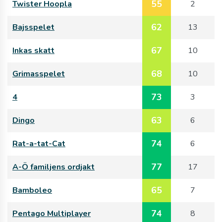
55
Twister Hoopla
2
62
Bajsspelet
13
67
Inkas skatt
10
68
Grimasspelet
10
73
4
3
63
Dingo
6
74
Rat-a-tat-Cat
6
77
A-Ö familjens ordjakt
17
65
Bamboleo
7
74
Pentago Multiplayer
8