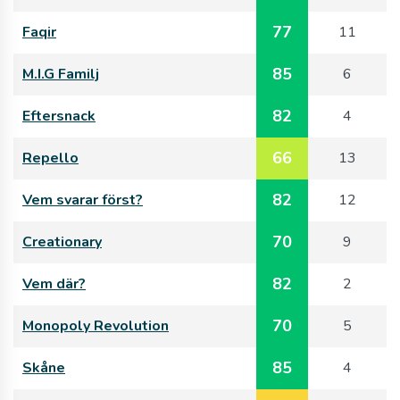
77
Faqir
11
85
M.I.G Familj
6
82
Eftersnack
4
66
Repello
13
82
Vem svarar först?
12
70
Creationary
9
82
Vem där?
2
70
Monopoly Revolution
5
85
Skåne
4