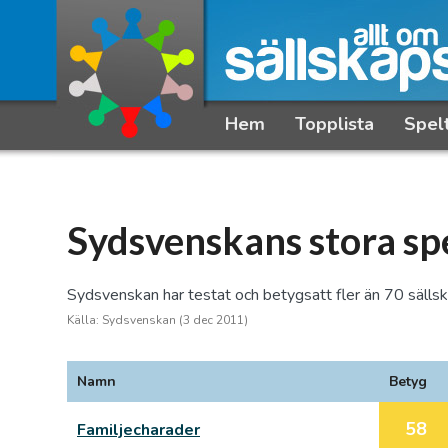
Hem
Topplista
Spel
Sydsvenskans stora sp
Sydsvenskan har testat och betygsatt fler än 70 sälls
Källa: Sydsvenskan (3 dec 2011)
Namn
Betyg
58
Familjecharader