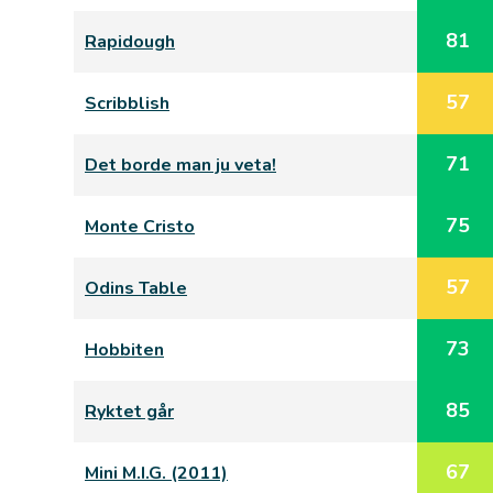
81
Rapidough
57
Scribblish
71
Det borde man ju veta!
75
Monte Cristo
57
Odins Table
73
Hobbiten
85
Ryktet går
67
Mini M.I.G. (2011)