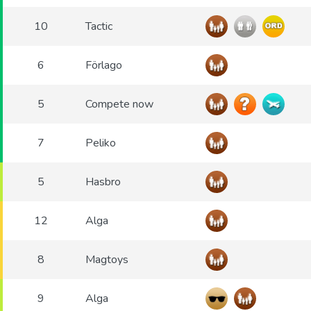
10
Tactic
6
Förlago
5
Compete now
7
Peliko
5
Hasbro
12
Alga
8
Magtoys
9
Alga