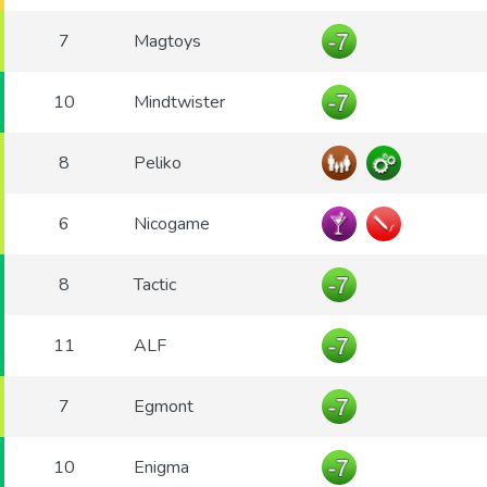
7
Magtoys
10
Mindtwister
8
Peliko
6
Nicogame
8
Tactic
11
ALF
7
Egmont
10
Enigma