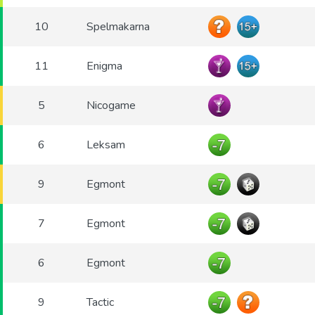
10
Spelmakarna
11
Enigma
5
Nicogame
6
Leksam
9
Egmont
7
Egmont
6
Egmont
9
Tactic