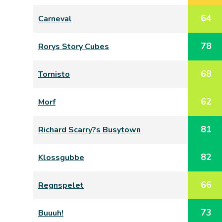
64
Carneval
78
Rorys Story Cubes
68
Tornisto
62
Morf
81
Richard Scarry?s Busytown
82
Klossgubbe
66
Regnspelet
73
Buuuh!