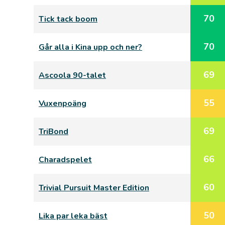
70
Tick tack boom
70
Går alla i Kina upp och ner?
69
Ascoola 90-talet
55
Vuxenpoäng
69
TriBond
66
Charadspelet
60
Trivial Pursuit Master Edition
50
Lika par leka bäst