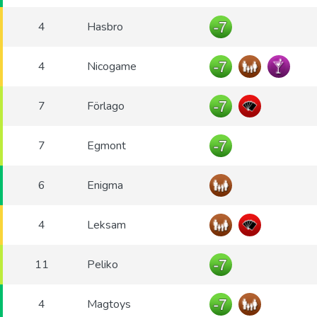
4
Hasbro
4
Nicogame
7
Förlago
7
Egmont
6
Enigma
4
Leksam
11
Peliko
4
Magtoys