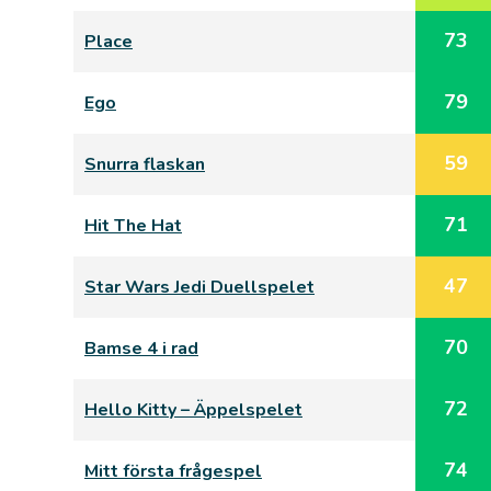
73
Place
79
Ego
59
Snurra flaskan
71
Hit The Hat
47
Star Wars Jedi Duellspelet
70
Bamse 4 i rad
72
Hello Kitty – Äppelspelet
74
Mitt första frågespel