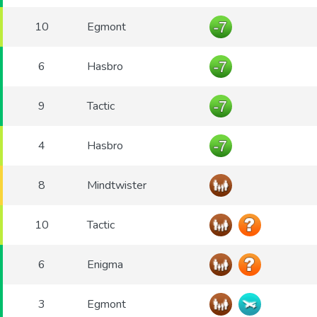
10
Egmont
6
Hasbro
9
Tactic
4
Hasbro
8
Mindtwister
10
Tactic
6
Enigma
3
Egmont