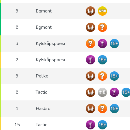
9
Egmont
8
Egmont
3
Kylskåpspoesi
2
Kylskåpspoesi
9
Peliko
8
Tactic
1
Hasbro
15
Tactic