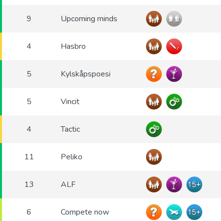
9
Upcoming minds
4
Hasbro
5
Kylskåpspoesi
5
Vincit
4
Tactic
11
Peliko
13
ALF
6
Compete now