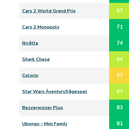
67
Cars 2 World Grand Prix
71
Cars 2 Monopoly
74
Rrråtta
64
Shark Chase
57
Colorio
67
Star Wars Äventyrsfrågespel
83
Bezzerwizzer Plus
81
Ubongo – Mini Familj