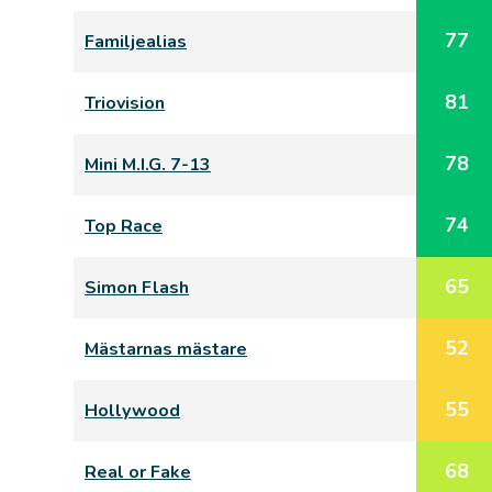
77
Familjealias
81
Triovision
78
Mini M.I.G. 7-13
74
Top Race
65
Simon Flash
52
Mästarnas mästare
55
Hollywood
68
Real or Fake