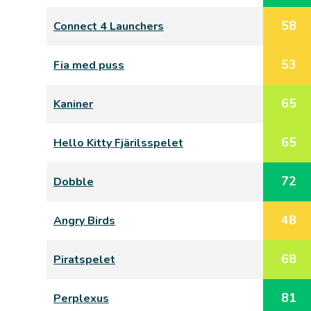
58
Connect 4 Launchers
53
Fia med puss
65
Kaniner
65
Hello Kitty Fjärilsspelet
72
Dobble
48
Angry Birds
68
Piratspelet
81
Perplexus