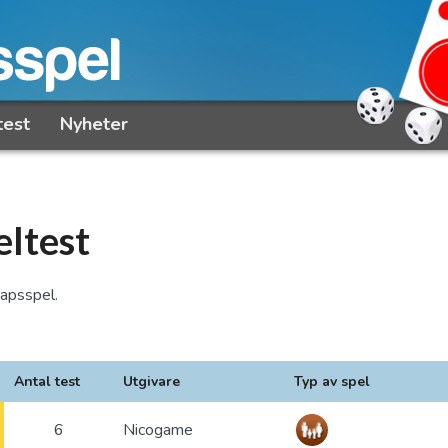
test
Nyheter
eltest
kapsspel.
Antal test
Utgivare
Typ av spel
6
Nicogame