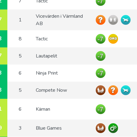
2
7
Tactic
Vicevärden i Värmland
7
1
AB
3
8
Tactic
7
5
Lautapelit
3
6
Ninja Print
3
5
Compete Now
1
6
Kärnan
9
3
Blue Games