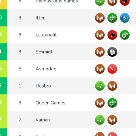
1
3
Pandasaurus games
0
3
Itten
8
3
Lautapelit
4
3
Schmidt
5
5
Asmodee
3
1
Hasbro
8
3
Queen Games
7
7
Kärnan