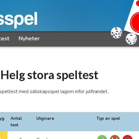
test
Nyheter
elg stora speltest
speltest med sällskapsspel lagom inför julfirandet.
yg
Antal
Utgivare
Typ av spel
test