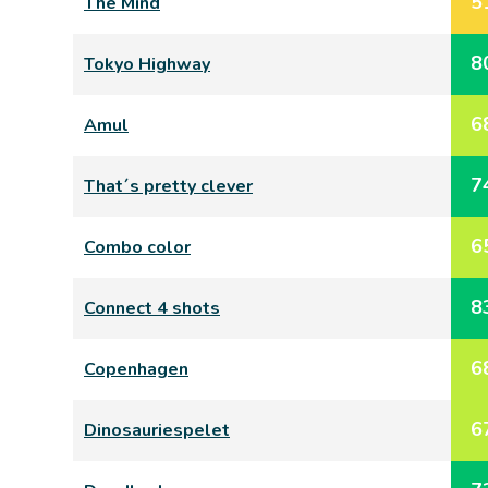
5
The Mind
8
Tokyo Highway
6
Amul
7
That´s pretty clever
6
Combo color
8
Connect 4 shots
6
Copenhagen
6
Dinosauriespelet