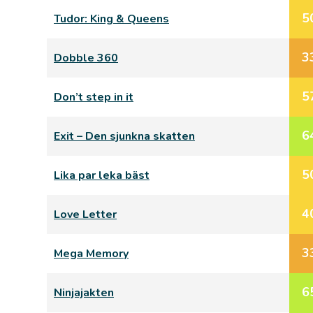
5
Tudor: King & Queens
3
Dobble 360
5
Don’t step in it
6
Exit – Den sjunkna skatten
5
Lika par leka bäst
4
Love Letter
3
Mega Memory
6
Ninjajakten