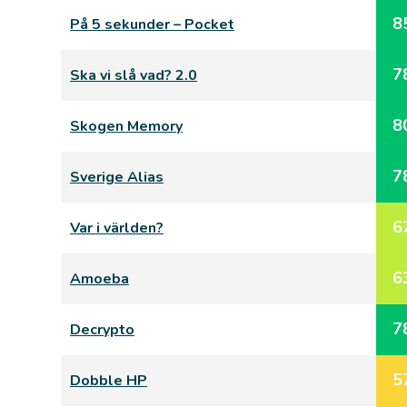
8
På 5 sekunder – Pocket
7
Ska vi slå vad? 2.0
8
Skogen Memory
7
Sverige Alias
6
Var i världen?
6
Amoeba
7
Decrypto
5
Dobble HP