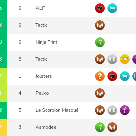
5
6
ALF
8
6
Tactic
0
6
Ninja Print
8
8
Tactic
7
1
Jolsters
3
4
Peliko
8
5
Le Scorpion Masqué
7
3
Asmodee