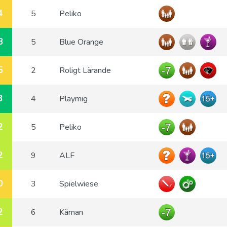
4
5
Peliko
8
5
Blue Orange
5
2
Roligt Lärande
3
4
Playmig
2
5
Peliko
2
9
ALF
0
3
Spielwiese
2
6
Kärnan