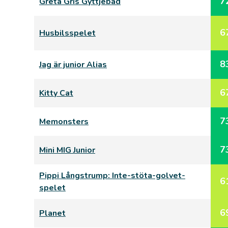
7
Greta Gris Gyttjebad
6
Husbilsspelet
8
Jag är junior Alias
6
Kitty Cat
7
Memonsters
7
Mini MIG Junior
Pippi Långstrump: Inte-stöta-golvet-
6
spelet
6
Planet