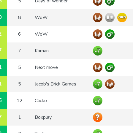
5
5
Days of wonder
0
8
WoW
2
6
WoW
7
7
Kärnan
1
5
Next move
1
5
Jacob's Brick Games
5
12
Clicko
7
1
Boxplay