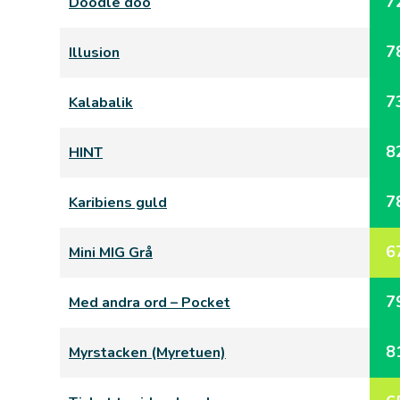
7
Doodle doo
7
Illusion
7
Kalabalik
8
HINT
7
Karibiens guld
6
Mini MIG Grå
7
Med andra ord – Pocket
8
Myrstacken (Myretuen)