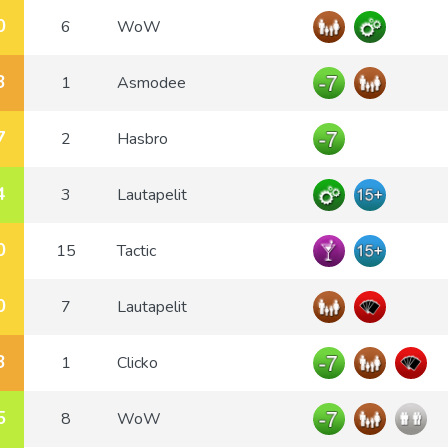
0
6
WoW
3
1
Asmodee
7
2
Hasbro
4
3
Lautapelit
0
15
Tactic
0
7
Lautapelit
3
1
Clicko
5
8
WoW