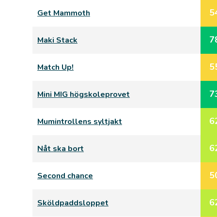
5
Get Mammoth
7
Maki Stack
5
Match Up!
7
Mini MIG högskoleprovet
6
Mumintrollens syltjakt
6
Nåt ska bort
5
Second chance
6
Sköldpaddsloppet