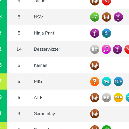
2
6
Tactic
8
5
NSV
3
5
Ninja Print
2
14
Bezzerwizzer
8
6
Kärnan
7
6
MIG
9
6
ALF
1
3
Game play