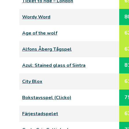
6
Ticket to ride – London
8
Wordy Word
6
Age of the wolf
6
Alfons Åberg Tågspel
8
Azul: Stained glass of Sintra
6
City Blox
7
Bokstavsspel (Clicko)
6
Färjestadspelet